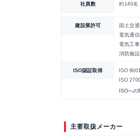
社員数
約140名
建設業許可
国土交通
電気通信
電気工事
消防施設
ISO認証取得
ISO 90
ISO 27
ISOへ
主要取扱メーカー